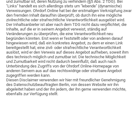
und zumutbar ist, deren Nutzung zu verhindern (§5 Abs. 2 TDG). Bei
"Links" handelt es sich allerdings stets um "lebende" (dynamische)
Verweisungen. Ohrdorf.Online hat bei der erstmaligen Verknüpfung zwar
den fremden Inhalt daraufhin überprüft, ob durch ihn eine mögliche
zivilrechtliche oder strafrechtliche Verantwortlichkeit ausgelöst wird.
Der Inhaltsanbieter ist aber nach dem TDG nicht dazu verpflichtet, die
Inhalte, auf die er in seinem Angebot verweist, ständig auf
Veränderungen zu überprüfen, die eine Verantwortlichkeit neu
begründen könnten. Erst wenn er feststellt oder von anderen darauf
hingewiesen wird, daß ein konkretes Angebot, zu dem er einen Link
bereitgestellt hat, eine zivil- oder strafrechtliche Verantwortlichkeit
auslöst, wird er den Verweis auf dieses Angebot aufheben, soweit ihm
dies technisch möglich und zumutbar ist. Die technische Möglichkeit
und Zumutbarkeit wird nicht dadurch beeinflußt, daß auch nach
Unterbindung des Zugriffs von der Ohrdorf.Online-Homepage von
anderen Servern aus auf das rechtswidrige oder strafbare Angebot
zugegriffen werden kann.
Diesen Disclaimer verwenden wir hier mit freundlicher Genehmigung
des Datenschutzbeauftragten Berlin, von dessen Website wir ihn
abgeleitet haben und der ihn jedem, der ihn gerne verwenden möchte,
ebenfalls zur Verfügung stellt.