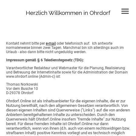
Herzlich Willkommen in Ohrdorf
Kontakt nehmt bitte per
e-mail
oder telefonisch auf. Ich antworte
normalerweise binnen zwei Tagen. Manchmal bin ich allerdings auch im
Urlaub - also dann bitte nicht ungeduldig werden.
Impressum gemäß § 6 Teledienstegesetz (TDG):
Verantwortlicher Redakteur und Webmaster für die Planung, Realisierung
und Betreuung der Internetinhalte sowie für die Administration der Domain
www.ohrdorf.online (Admin-c) ist:
Thomas Norkowski
Vor dem Busche 10
D-29378 Ohrdorf
Ohrdorf.Online ist als Inhaltsanbieter für die eigenen Inhalte, die er zur
Nutzung bereithält, nach den allgemeinen Gesetzen verantwortlich. Von
diesen eigenen Inhalten sind Querverweise ("Links") auf die von anderen
Anbietern bereitgehaltenen Inhalte zu unterscheiden. Durch den
Querverweis hält Ohrdorf.Online insofern "fremde Inhalte" zur Nutzung
bereit. Für diese fremden Inhalte ist Ohrdorf.Online nur dann
verantwortlich, wenn von ihnen (d.h. auch von einem rechtswidrigen bzw.
strafbaren Inhalt) positive Kenntnis vorliegt und es technisch möglich