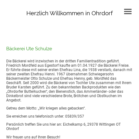
Herzlich Willkommen in Ohrdorf
Bäckerei Ute Schulze
Die Bäckerei wird inzwischen in der dritten Familientradition geführt.
Friedrich Mordfeld aus Egestorf kaufte am 01.04.1927 die Bäckerei Freise.
Er führte diese mit seiner ersten Ehefrau Lina, die 1938 verstarb, danach mit
seiner zweiten Ehefrau Henni. 1967 übernahmen Schwiegersohn
Bäckermeister Otto Schulze und Ehefrau Henny, geb. Mordfeld das
Geschäft. Seit 2000 wird die Bäckerei von Tochter Ute zusammen mit Ihrem
Bruder Karsten geführt. Zu den bekanntesten Backprodukten wie den
„Ohrdorfer Butterkuchen“, den Bienenstich, das Ammerländer- oder das
Dinkelbrot sind viele verschiedene Brote, Brötchen und Obstkuchen im
Angebot.
Getreu dem Motto: „Wir kriegen alles gebacken“.
Sie erreichen uns telefonisch unter: 05839/357
Persönlich treffen Sie uns hier an: Eichelkamp 6, 29378 Wittingen OT
Ohrdorf
Wir freuen uns auf Ihren Besuch!